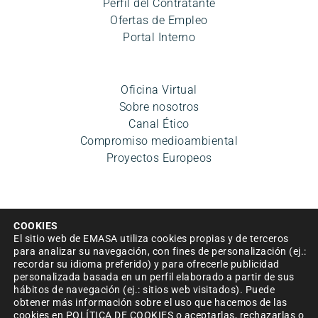
Perfil del Contratante
Ofertas de Empleo
Portal Interno
Oficina Virtual
Sobre nosotros
Canal Ético
Compromiso medioambiental
Proyectos Europeos
COOKIES
El sitio web de EMASA utiliza cookies propias y de terceros
para analizar su navegación, con fines de personalización (ej.:
recordar su idioma preferido) y para ofrecerle publicidad
personalizada basada en un perfil elaborado a partir de sus
Aviso legal
|
Política de privacidad
|
Condiciones de uso
hábitos de navegación (ej.: sitios web visitados). Puede
|
Accesibilidad
|
Política de cookies
|
Mapa del sitio
|
obtener más información sobre el uso que hacemos de las
Política de Seguridad de la información
cookies en
POLÍTICA DE COOKIES
o aceptarlas, rechazarlas o