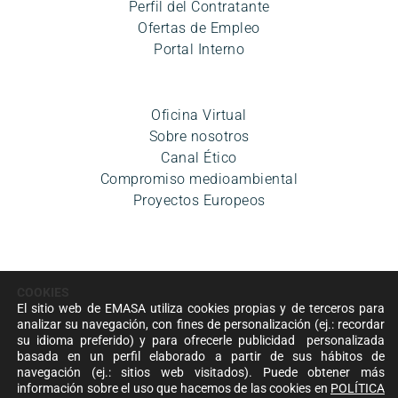
Perfil del Contratante
Ofertas de Empleo
Portal Interno
Oficina Virtual
Sobre nosotros
Canal Ético
Compromiso medioambiental
Proyectos Europeos
COOKIES
El sitio web de EMASA utiliza cookies propias y de terceros para
analizar su navegación, con fines de personalización (ej.: recordar
su idioma preferido) y para ofrecerle publicidad personalizada
Aviso legal
|
Política de privacidad
|
Condiciones de uso
|
basada en un perfil elaborado a partir de sus hábitos de
Accesibilidad
|
Política de cookies
|
Mapa del sitio
|
navegación (ej.: sitios web visitados). Puede obtener más
Política de Seguridad de la información
información sobre el uso que hacemos de las cookies en
POLÍTICA