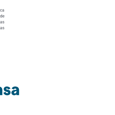
rca
 de
tas
yas