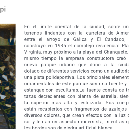
pi
En el límite oriental de la ciudad, sobre u
terrenos lindantes con la carretera de Almer
entre el arroyo de Gálica y El Candado, 
construyó en 1985 el complejo residencial Pl
Virginia, muy próximo a la playa del Chanquete.
mismo tiempo la empresa constructora creó 
nuevo parque urbano que donó a la ciuda
dotado de diferentes servicios como un auditori
una pista polideportiva. Los principales elemen
ornamentales de este parque son una fuente y
estanque con esculturas.La fuente consta de t
tazas decrecientes con planta de estrella, sie
la superior más alta y estilizada. Sus cuer
están recubiertos con fragmentos de azulejos
diversos colores, que crean efectos con la luz 
sol y le dan un aspecto modernista, mientras 
los bordes son de piedra artificial blanca.