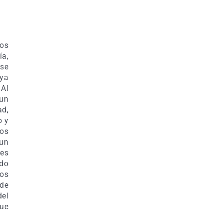
nos
ía,
se
aya
 Al
un
d,
o y
tos
 un
res
ndo
pos
 de
del
que