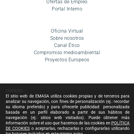
Ofertas de Empleo
Portal Interno
Oficina Virtual
Sobre nosotros
Canal Ético
Compromiso medioambiental
Proyectos Europeos
COOKIES
El sitio web de EMASA utiliza cookies propias y de terceros para
analizar su navegación, con fines de personalización (ej.: recordar
su idioma preferido) y para ofrecerle publicidad personalizada
Aviso legal
|
Política de privacidad
|
Condiciones de uso
|
basada en un perfil elaborado a partir de sus hábitos de
Accesibilidad
|
Política de cookies
|
Mapa del sitio
|
navegación (ej.: sitios web visitados). Puede obtener más
Política de Seguridad de la información
información sobre el uso que hacemos de las cookies en
POLÍTICA
DE COOKIES
o aceptarlas, rechazarlas o configurarlas utilizando
© Empresa Municipal Aguas de Málaga, S.A. 2024
los botones incluidos en este mismo aviso.