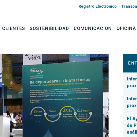
Registro Electrónico
Transpa
CLIENTES
SOSTENIBILIDAD
COMUNICACIÓN
OFICINA
ENT
Info
pró
Info
pró
El A
de P
anál