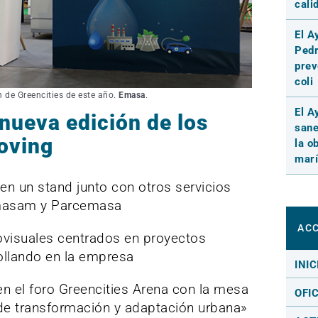
cali
El A
Pedr
prev
coli
n de Greencities de este año.
Emasa
.
El A
nueva edición de los
sane
oving
la o
marí
n un stand junto con otros servicios
imasam y Parcemasa
ACC
visuales centrados en proyectos
ollando en la empresa
INIC
en el foro Greencities Arena con la mesa
OFI
 de transformación y adaptación urbana»