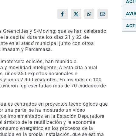
ACT
AVI
Facebook
X
WhatsApp
Correo
electrónico
ACT
 Greencities y S-Moving, que se han celebrado
 la capital durante los días 21 y 22 de
nte en el
stand
municipal junto con otros
 Limasam y Parcemasa.
imotercera edición, han reunido a
a y movilidad inteligente. A esta cita anual
s, unos 250 expertos nacionales e
s y unos 2.900 visitantes. En los más de 100
stuvieron representadas más de 70 ciudades de
uales centrados en proyectos tecnológicos que
or una parte, se ha mostrado un vídeo
icos implementados en la Estación Depuradora
 ámbito de la reutilización y la economía
l consumo energético en los procesos de la
ducida en la propia instalación, que se estima