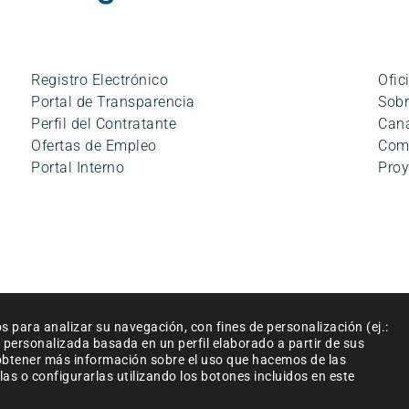
Registro Electrónico
Ofic
Portal de Transparencia
Sobr
Perfil del Contratante
Cana
Ofertas de Empleo
Com
Portal Interno
Proy
ciones de uso
|
Accesibilidad
|
Política de cookies
|
Mapa del siti
os para analizar su navegación, con fines de personalización (ej.:
© Empresa Municipal Aguas de Málaga, S.A. 2024
d personalizada basada en un perfil elaborado a partir de sus
e obtener más información sobre el uso que hacemos de las
as o configurarlas utilizando los botones incluidos en este