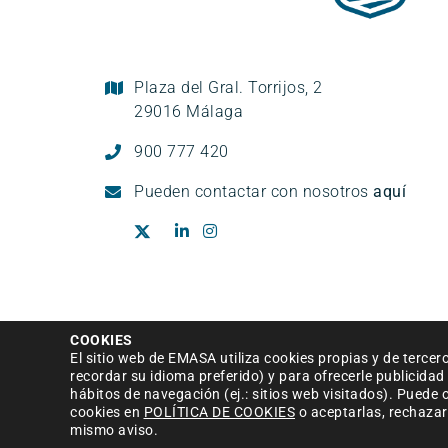
Plaza del Gral. Torrijos, 2
29016 Málaga
900 777 420
Pueden
contactar con nosotros
aquí
Aviso legal
|
Política de privacidad
|
Condi
COOKIES
El sitio web de EMASA utiliza cookies propias y de tercer
recordar su idioma preferido) y para ofrecerle publicida
hábitos de navegación (ej.: sitios web visitados). Pued
cookies en
POLÍTICA DE COOKIES
o aceptarlas, rechazarl
mismo aviso.