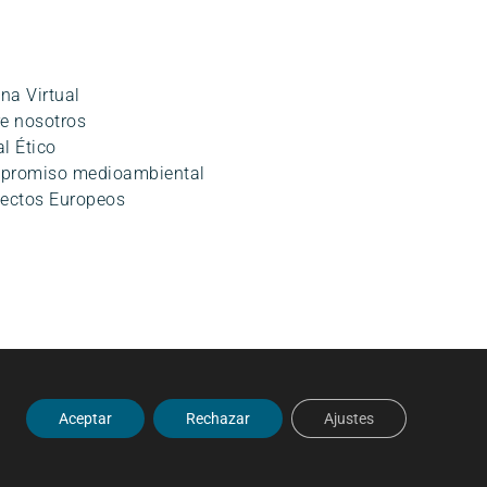
ina Virtual
e nosotros
l Ético
promiso medioambiental
ectos Europeos
o
|
Política de Seguridad de la información
Aceptar
Rechazar
Ajustes