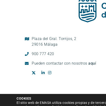
Plaza del Gral. Torrijos, 2
29016 Málaga
900 777 420
Pueden
contactar con nosotros
aquí
Aviso legal
|
Política de privacidad
|
Condi
COOKIES
El sitio web de EMASA utiliza cookies propias y de tercer