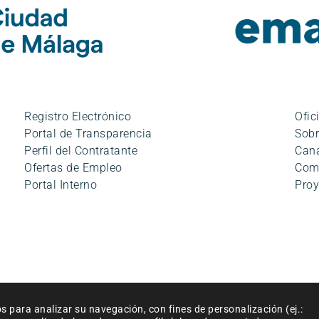
Registro Electrónico
Ofic
Portal de Transparencia
Sobr
Perfil del Contratante
Cana
Ofertas de Empleo
Com
Portal Interno
Proy
ciones de uso
|
Accesibilidad
|
Política de cookies
|
Mapa del siti
os para analizar su navegación, con fines de personalización (ej.:
© Empresa Municipal Aguas de Málaga, S.A. 2024