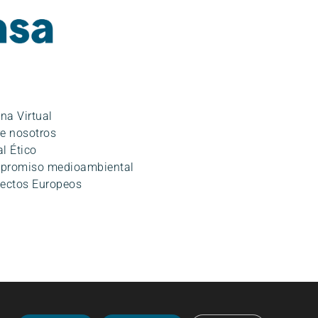
ina Virtual
e nosotros
l Ético
promiso medioambiental
ectos Europeos
o
|
Política de Seguridad de la información