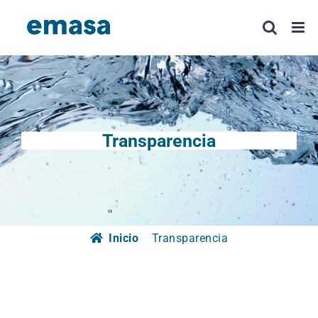
Saltar
al
contenido
Transparencia
Inicio
Transparencia