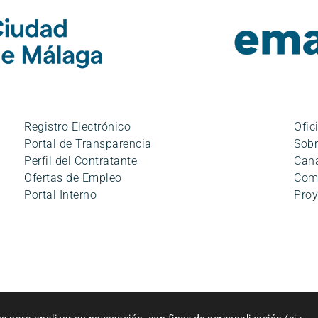
Registro Electrónico
Ofic
Portal de Transparencia
Sobr
Perfil del Contratante
Cana
Ofertas de Empleo
Com
Portal Interno
Proy
ciones de uso
|
Accesibilidad
|
Política de cookies
|
Mapa del siti