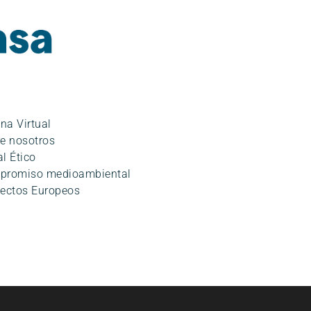
ina Virtual
e nosotros
l Ético
promiso medioambiental
ectos Europeos
o
|
Política de Seguridad de la información