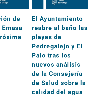
ción de
El Ayuntamiento
Inform
e Emasa
reabre al baño las
obras
próxima
playas de
para l
Pedregalejo y El
seman
Palo tras los
nuevos análisis
de la Consejería
de Salud sobre la
calidad del agua