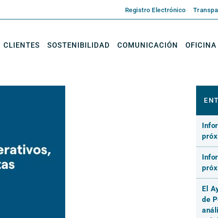
Registro Electrónico
Transpa
CLIENTES
SOSTENIBILIDAD
COMUNICACIÓN
OFICINA
ENT
Info
pró
Info
pró
El A
de P
anál