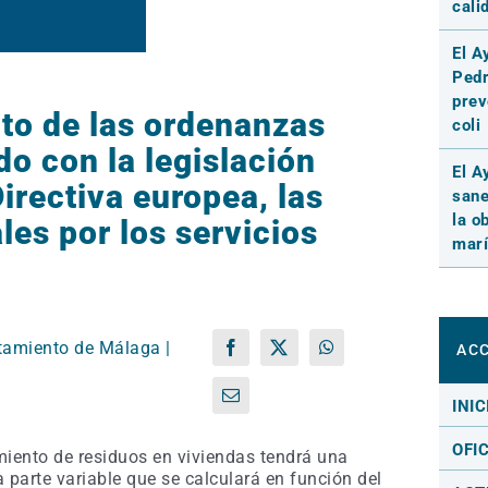
cali
El A
Pedr
prev
to de las ordenanzas
coli
do con la legislación
El A
irectiva europea, las
sane
la o
les por los servicios
marí
tamiento de Málaga |
ACC
Facebook
X
WhatsApp
Correo
INIC
electrónico
OFI
amiento de residuos en viviendas tendrá una
na parte variable que se calculará en función del