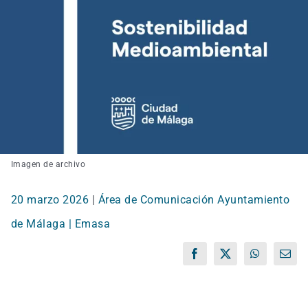
Imagen de archivo
20 marzo 2026
|
Área de Comunicación Ayuntamiento
de Málaga | Emasa
Facebook
X
WhatsApp
Corr
elect