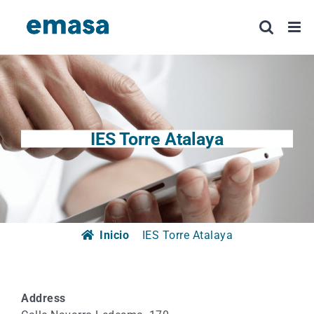
Saltar
al
contenido
IES Torre Atalaya
Inicio
IES Torre Atalaya
Address