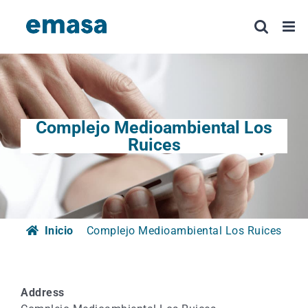
Saltar
al
contenido
Complejo Medioambiental Los
Ruices
Inicio
Complejo Medioambiental Los Ruices
Address