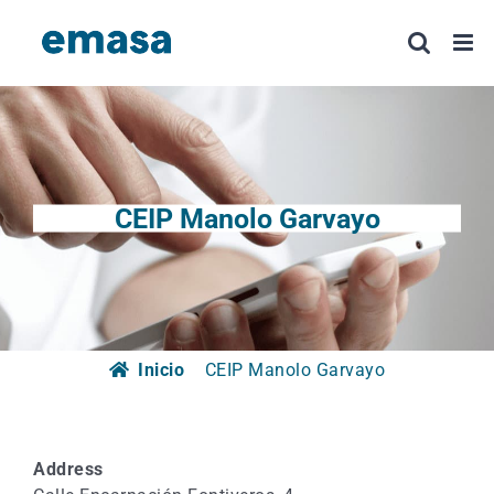
Saltar
al
contenido
CEIP Manolo Garvayo
Inicio
CEIP Manolo Garvayo
Address