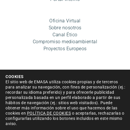
Oficina Virtual
Sobre nosotros
Canal Ético
Compromiso medioambiental
Proyectos Europeos
COOKIES
El sitio web de EMASA utiliza cookies propias y de terceros
para analizar su navegación, con fines de personalización (ej.:
recordar su idioma preferido) y para ofrecerle publicidad
personalizada basada en un perfil elaborado a partir de sus
Aviso legal
|
Política de privacidad
|
Condiciones de uso
hábitos de navegación (ej.: sitios web visitados). Puede
|
Accesibilidad
|
Política de cookies
|
Mapa del sitio
|
obtener más información sobre el uso que hacemos de las
Política de Seguridad de la información
cookies en
POLÍTICA DE COOKIES
o aceptarlas, rechazarlas o
configurarlas utilizando los botones incluidos en este mismo
© Empresa Municipal Aguas de Málaga, S.A. 2024
aviso.