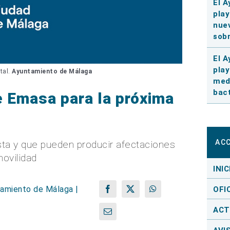
El A
play
nuev
sobr
El A
play
tal.
Ayuntamiento de Málaga
medi
bact
e Emasa para la próxima
AC
sta y que pueden producir afectaciones
movilidad
INIC
amiento de Málaga |
OFI
Facebook
X
WhatsApp
ACT
Correo
electrónico