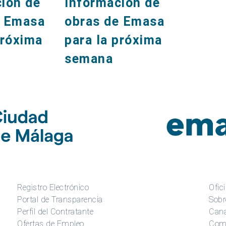
ión de
Información de
Inform
e Emasa
obras de Emasa
obras
próxima
para la próxima
para l
semana
seman
Registro Electrónico
Ofici
Portal de Transparencia
Sobr
Perfil del Contratante
Cana
Ofertas de Empleo
Com