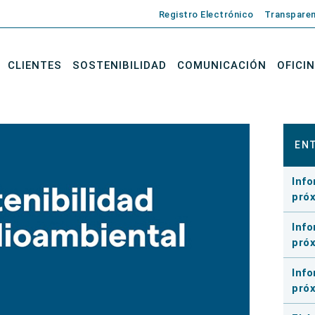
Registro Electrónico
Transparen
CLIENTES
SOSTENIBILIDAD
COMUNICACIÓN
OFICI
EN
Info
pró
Info
pró
Info
pró