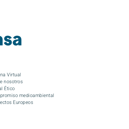
cali
ina Virtual
e nosotros
l Ético
promiso medioambiental
ectos Europeos