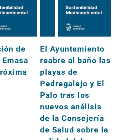
ción de
El Ayuntamiento
Inform
e Emasa
reabre al baño las
obras
próxima
playas de
para l
Pedregalejo y El
seman
Palo tras los
nuevos análisis
de la Consejería
de Salud sobre la