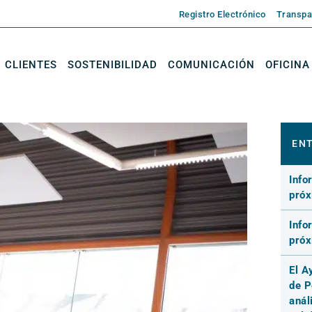
Registro Electrónico
Transpa
CLIENTES
SOSTENIBILIDAD
COMUNICACIÓN
OFICINA
ENT
Info
pró
Info
pró
El A
de P
anál