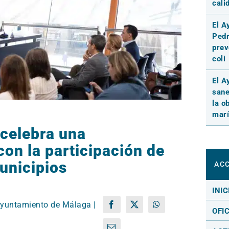
cali
El A
Pedr
prev
coli
El A
sane
la o
marí
 celebra una
on la participación de
unicipios
ACC
INIC
yuntamiento de Málaga |
Facebook
X
WhatsApp
OFI