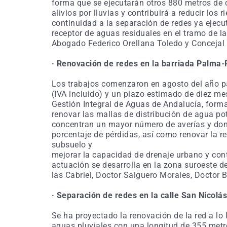
forma que se ejecutarán otros 880 metros de c
alivios por lluvias y contribuirá a reducir los
continuidad a la separación de redes ya ejecu
receptor de aguas residuales en el tramo de l
Abogado Federico Orellana Toledo y Concejal
· Renovación de redes en la barriada Palma-
Los trabajos comenzaron en agosto del año 
(IVA incluido) y un plazo estimado de diez mes
Gestión Integral de Aguas de Andalucía, form
renovar las mallas de distribución de agua po
concentran un mayor número de averías y do
porcentaje de pérdidas, así como renovar la re
subsuelo y
mejorar la capacidad de drenaje urbano y cont
actuación se desarrolla en la zona suroeste de
las Cabriel, Doctor Salguero Morales, Doctor 
· Separación de redes en la calle San Nicolá
Se ha proyectado la renovación de la red a lo 
aguas pluviales con una longitud de 355 met