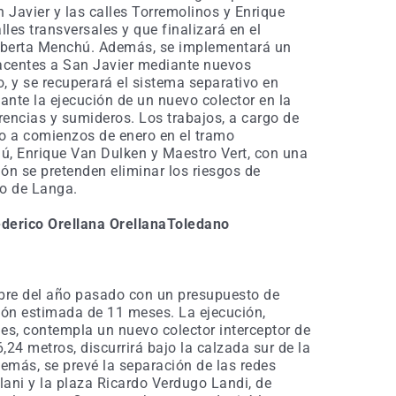
 Javier y las calles Torremolinos y Enrique
lles transversales y que finalizará en el
igoberta Menchú. Además, se implementará un
yacentes a San Javier mediante nuevos
o, y se recuperará el sistema separativo en
te la ejecución de un nuevo colector en la
rencias y sumideros. Los trabajos, a cargo de
do a comienzos de enero en el tramo
ú, Enrique Van Dulken y Maestro Vert, con una
ón se pretenden eliminar los riesgos de
to de Langa.
ederico Orellana OrellanaToledano
bre del año pasado con un presupuesto de
ción estimada de 11 meses. La ejecución,
es, contempla un nuevo colector interceptor de
24 metros, discurrirá bajo la calzada sur de la
emás, se prevé la separación de las redes
talani y la plaza Ricardo Verdugo Landi, de