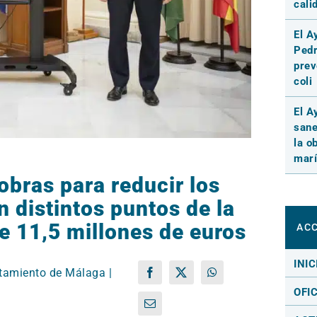
cali
El A
Pedr
prev
coli
El A
sane
la o
marí
bras para reducir los
n distintos puntos de la
e 11,5 millones de euros
ACC
INIC
tamiento de Málaga |
Facebook
X
WhatsApp
OFI
Correo