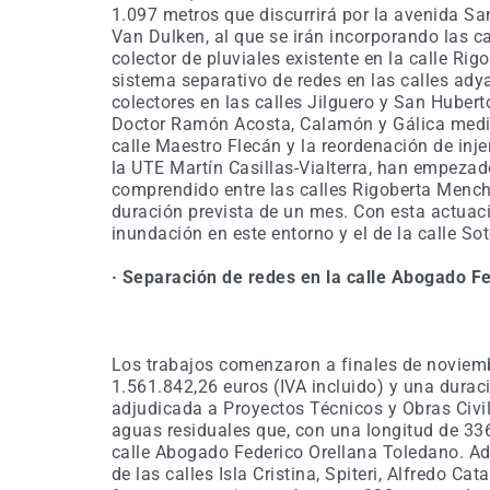
1.097 metros que discurrirá por la avenida San
Van Dulken, al que se irán incorporando las ca
colector de pluviales existente en la calle R
sistema separativo de redes en las calles ad
colectores en las calles Jilguero y San Hubert
Doctor Ramón Acosta, Calamón y Gálica median
calle Maestro Flecán y la reordenación de inje
la UTE Martín Casillas-Vialterra, han empeza
comprendido entre las calles Rigoberta Mench
duración prevista de un mes. Con esta actuaci
inundación en este entorno y el de la calle So
· Separación de redes en la calle Abogado F
Los trabajos comenzaron a finales de noviem
1.561.842,26 euros (IVA incluido) y una dura
adjudicada a Proyectos Técnicos y Obras Civil
aguas residuales que, con una longitud de 336,
calle Abogado Federico Orellana Toledano. Ad
de las calles Isla Cristina, Spiteri, Alfredo Ca