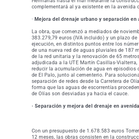
Hermanas hasta el mar mediante la construcc
complementará al ya existente en la avenida 
·
Mejora del drenaje urbano y separación en
La obra, que comenzó a mediados de noviemb
383.279,79 euros (IVA incluido) y un plazo de
ejecución, en distintos puntos entre los núme
de una nueva red de aguas pluviales de 187 me
de la red unitaria y la renovación de 65 metro
adjudicada a la UTE Martín Casillas-Vialterra,
reducir la acumulación de agua en episodios de
de El Palo, junto al cementerio. Para solucion
separación de redes desde la Carretera de Olía
forma que las aguas de escorrentías procedent
de Olías son desviadas ya hacia el cauce.
· Separación y mejora del drenaje en avenida 
Con un presupuesto de 1.678.583 euros Torre
12 meses, las obras consisten en la construcc