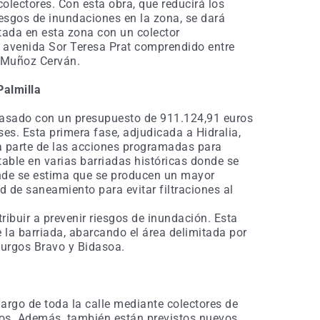
olectores. Con esta obra, que reducirá los
 riesgos de inundaciones en la zona, se dará
tada en esta zona con un colector
a avenida Sor Teresa Prat comprendido entre
 Muñoz Cerván.
Palmilla
pasado con un presupuesto de 911.124,91 euros
es. Esta primera fase, adjudicada a Hidralia,
a parte de las acciones programadas para
table en varias barriadas históricas donde se
nde se estima que se producen un mayor
d de saneamiento para evitar filtraciones al
ribuir a prevenir riesgos de inundación. Esta
 la barriada, abarcando el área delimitada por
Burgos Bravo y Bidasoa.
s
largo de toda la calle mediante colectores de
ros. Además, también están previstos nuevos