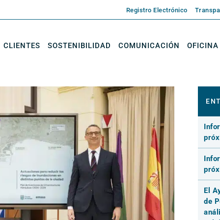
Registro Electrónico
Transpa
CLIENTES
SOSTENIBILIDAD
COMUNICACIÓN
OFICINA
ENT
Info
pró
Info
pró
El A
de P
anál