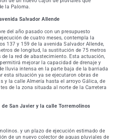
ión de un nuevo cajón de pluviales que
de la Paloma.
 avenida Salvador Allende
re del año pasado con un presupuesto
 ejecución de cuatro meses, contempla la
ros 137 y 159 de la avenida Salvador Allende,
tros de longitud, la sustitución de 75 metros
s de la red de abastecimiento. Esta actuación,
 permitirá mejorar la capacidad de drenaje y
 lluvia intensa en la parte baja de la barriada
ar esta situación ya se ejecutaron obras de
s y la calle Almería hasta el arroyo Gálica, de
es de la zona situada al norte de la Carretera
de San Javier y la calle T
orremolinos
molinos. y un plazo de ejecución estimado de
ión de un nuevo colector de aguas pluviales de