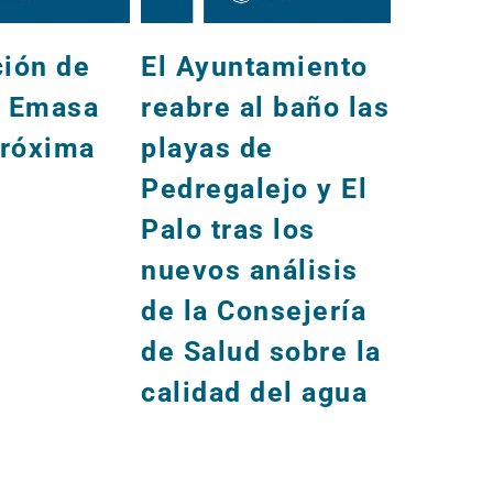
ción de
El Ayuntamiento
Inform
e Emasa
reabre al baño las
obras
próxima
playas de
para l
Pedregalejo y El
seman
Palo tras los
nuevos análisis
de la Consejería
de Salud sobre la
calidad del agua