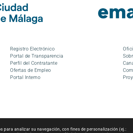
Registro Electrónico
Ofic
Portal de Transparencia
Sobr
Perfil del Contratante
Cana
Ofertas de Empleo
Com
Portal Interno
Proy
ciones de uso
|
Accesibilidad
|
Política de cookies
|
Mapa del siti
os para analizar su navegación, con fines de personalización (ej.:
© Empresa Municipal Aguas de Málaga, S.A. 2024