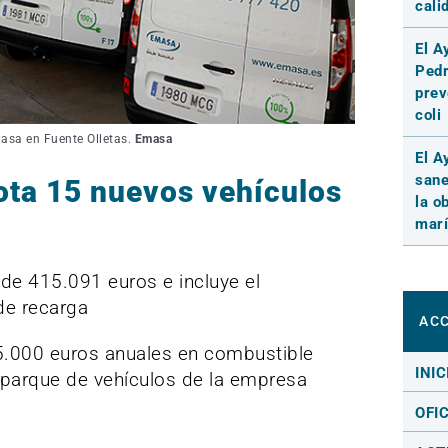
cali
El A
Pedr
prev
coli
masa en Fuente Olletas.
Emasa
El A
sane
ota 15 nuevos vehículos
la o
marí
de 415.091 euros e incluye el
de recarga
ACC
5.000 euros anuales en combustible
INIC
l parque de vehículos de la empresa
OFI