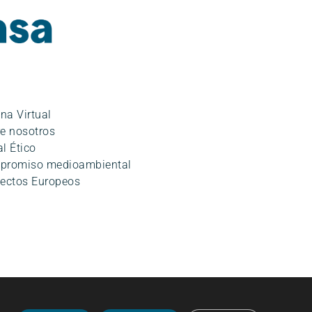
ina Virtual
e nosotros
l Ético
promiso medioambiental
ectos Europeos
o
|
Política de Seguridad de la información