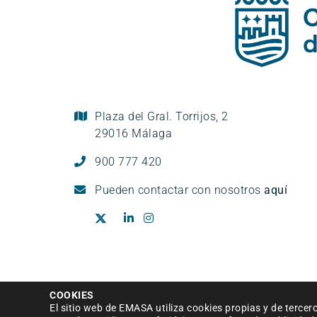
Plaza del Gral. Torrijos, 2
29016 Málaga
900 777 420
Pueden
contactar con nosotros
aquí
Aviso legal
|
Política de privacidad
|
Condi
COOKIES
El sitio web de EMASA utiliza cookies propias y de tercer