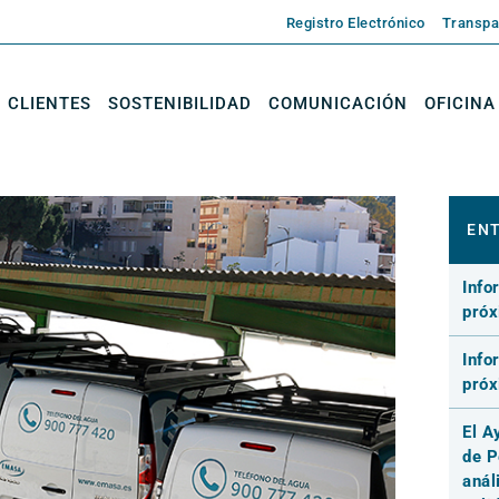
Registro Electrónico
Transpa
CLIENTES
SOSTENIBILIDAD
COMUNICACIÓN
OFICINA
ENT
Info
pró
Info
pró
El A
de P
anál