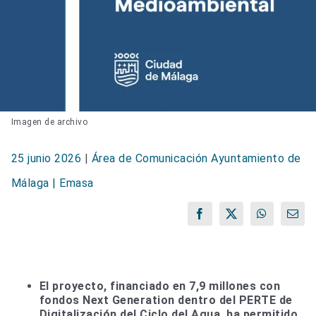
Imagen de archivo
25 junio 2026
|
Área de Comunicación Ayuntamiento de
Málaga | Emasa
Facebook
X
WhatsApp
Corr
elect
El proyecto, financiado en 7,9 millones con
fondos Next Generation dentro del PERTE de
Digitalización del Ciclo del Agua, ha permitido