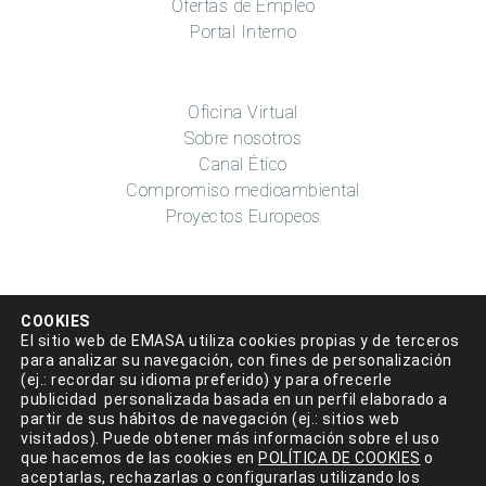
Ofertas de Empleo
Portal Interno
Oficina Virtual
Sobre nosotros
Canal Ético
Compromiso medioambiental
Proyectos Europeos
COOKIES
El sitio web de EMASA utiliza cookies propias y de terceros
para analizar su navegación, con fines de personalización
(ej.: recordar su idioma preferido) y para ofrecerle
Aviso legal
|
Política de privacidad
|
Condiciones de uso
|
publicidad personalizada basada en un perfil elaborado a
partir de sus hábitos de navegación (ej.: sitios web
Accesibilidad
|
Política de cookies
|
Mapa del sitio
|
visitados). Puede obtener más información sobre el uso
Política de Seguridad de la información
que hacemos de las cookies en
POLÍTICA DE COOKIES
o
aceptarlas, rechazarlas o configurarlas utilizando los