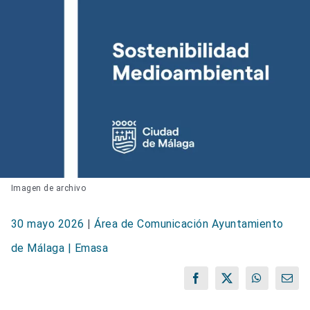
Imagen de archivo
30 mayo 2026
|
Área de Comunicación Ayuntamiento
de Málaga | Emasa
Facebook
X
WhatsApp
Corr
elect