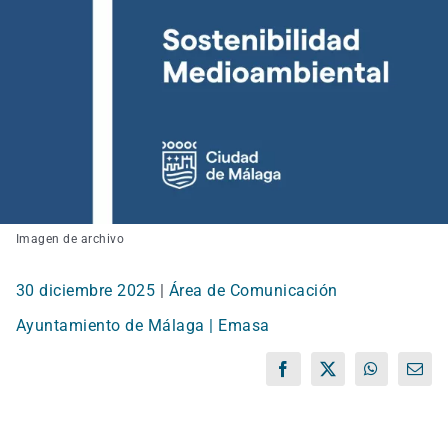
Imagen de archivo
30 diciembre 2025
|
Área de Comunicación
Ayuntamiento de Málaga | Emasa
Facebook
X
WhatsApp
Corr
elect