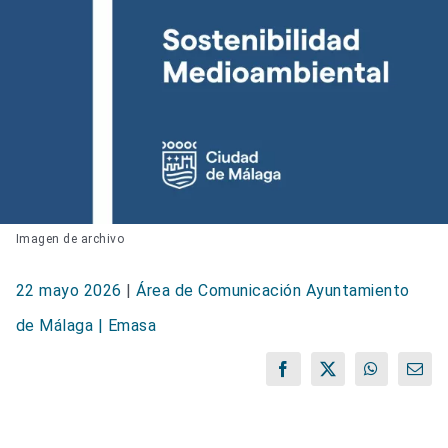
Imagen de archivo
22 mayo 2026
|
Área de Comunicación Ayuntamiento
de Málaga | Emasa
Facebook
X
WhatsApp
Corr
elect