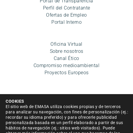
Portal de Transparencia
Perfil del Contratante
Ofertas de Empleo
Portal Interno
Oficina Virtual
Sobre nosotros
Canal Ético
Compromiso medioambiental
Proyectos Europeos
COOKIES
El sitio web de EMASA utiliza cookies propias y de terceros
para analizar su navegación, con fines de personalización (ej.:
recordar su idioma preferido) y para ofrecerle publicidad
personalizada basada en un perfil elaborado a partir de sus
Aviso legal
|
Política de privacidad
|
Condiciones de uso
hábitos de navegación (ej.: sitios web visitados). Puede
|
Accesibilidad
|
Política de cookies
|
Mapa del sitio
|