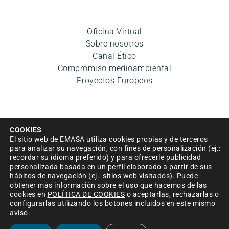
Oficina Virtual
Sobre nosotros
Canal Ético
Compromiso medioambiental
Proyectos Europeos
COOKIES
El sitio web de EMASA utiliza cookies propias y de terceros
para analizar su navegación, con fines de personalización (ej.:
recordar su idioma preferido) y para ofrecerle publicidad
personalizada basada en un perfil elaborado a partir de sus
Aviso legal
|
Política de privacidad
|
Condiciones de uso
hábitos de navegación (ej.: sitios web visitados). Puede
|
Accesibilidad
|
Política de cookies
|
Mapa del sitio
|
obtener más información sobre el uso que hacemos de las
Política de Seguridad de la información
cookies en
POLÍTICA DE COOKIES
o aceptarlas, rechazarlas o
configurarlas utilizando los botones incluidos en este mismo
© Empresa Municipal Aguas de Málaga, S.A. 2024
aviso.