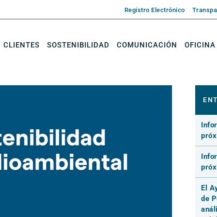
Registro Electrónico
Transpa
CLIENTES
SOSTENIBILIDAD
COMUNICACIÓN
OFICINA
ENT
Info
pró
Info
pró
El A
de P
anál