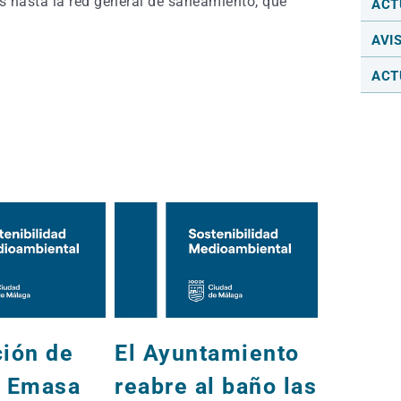
es hasta la red general de saneamiento, que
ACT
AVI
ACT
ción de
El Ayuntamiento
Inform
e Emasa
reabre al baño las
obras