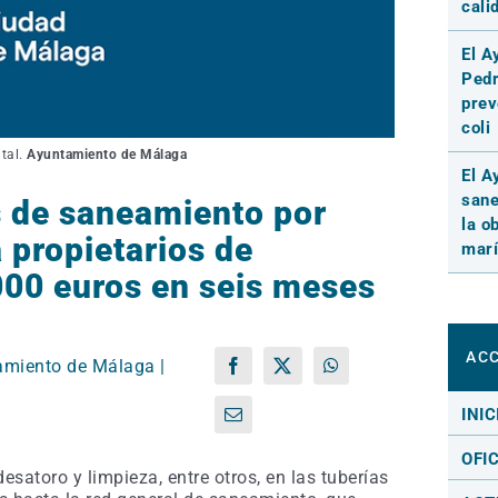
cali
El A
Pedr
prev
coli
tal.
Ayuntamiento de Málaga
El A
sane
as de saneamiento por
la o
 propietarios de
marí
00 euros en seis meses
ACC
amiento de Málaga |
Facebook
X
WhatsApp
INIC
Correo
electrónico
OFI
satoro y limpieza, entre otros, en las tuberías