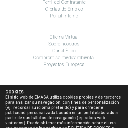
Perfil del Contratante
Ofertas de Empleo
Portal Interno
Oficina Virtual
Sobre nosotros
Canal Ético
Compromiso medioambiental
Proyectos Europeos
COOKIES
El sitio web de EMASA utiliza cookies propias y de terceros
para analizar su navegación, con fines de personalización
(ej.: recordar su idioma preferido) y para ofrecerle
Aviso legal
|
Política de privacidad
|
Condiciones de uso
|
publicidad personalizada basada en un perfil elaborado a
partir de sus hábitos de navegación (ej.: sitios web
Accesibilidad
|
Política de cookies
|
Mapa del sitio
|
visitados). Puede obtener más información sobre el uso
Política de Seguridad de la información