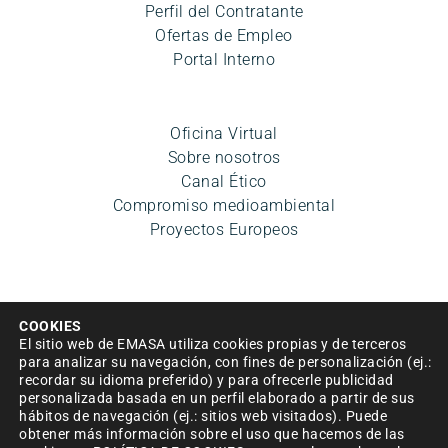
Perfil del Contratante
Ofertas de Empleo
Portal Interno
Oficina Virtual
Sobre nosotros
Canal Ético
Compromiso medioambiental
Proyectos Europeos
COOKIES
El sitio web de EMASA utiliza cookies propias y de terceros
para analizar su navegación, con fines de personalización (ej.:
recordar su idioma preferido) y para ofrecerle publicidad
Aviso legal
|
Política de privacidad
|
Condiciones de uso
personalizada basada en un perfil elaborado a partir de sus
hábitos de navegación (ej.: sitios web visitados). Puede
|
Accesibilidad
|
Política de cookies
|
Mapa del sitio
|
obtener más información sobre el uso que hacemos de las
Política de Seguridad de la información