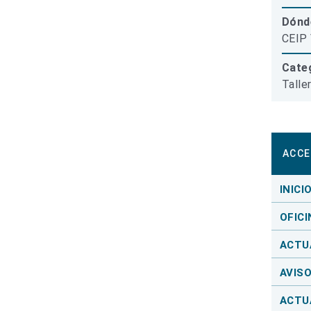
Dónd
CEIP 
Categ
Talle
ACCE
INICI
OFICI
ACTU
AVIS
ACTU