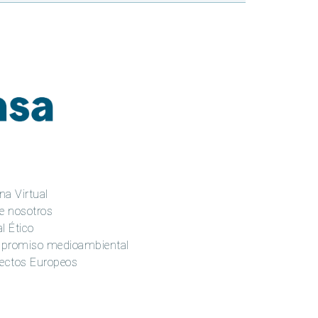
na Virtual
e nosotros
l Ético
promiso medioambiental
ectos Europeos