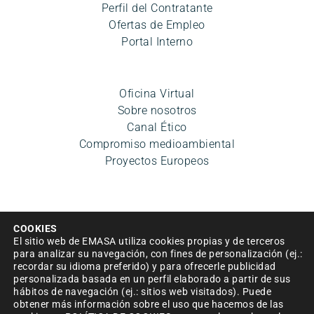
Perfil del Contratante
Ofertas de Empleo
Portal Interno
Oficina Virtual
Sobre nosotros
Canal Ético
Compromiso medioambiental
Proyectos Europeos
COOKIES
El sitio web de EMASA utiliza cookies propias y de terceros
para analizar su navegación, con fines de personalización (ej.:
recordar su idioma preferido) y para ofrecerle publicidad
Aviso legal
|
Política de privacidad
|
Condiciones de uso
personalizada basada en un perfil elaborado a partir de sus
hábitos de navegación (ej.: sitios web visitados). Puede
|
Accesibilidad
|
Política de cookies
|
Mapa del sitio
|
obtener más información sobre el uso que hacemos de las
Política de Seguridad de la información