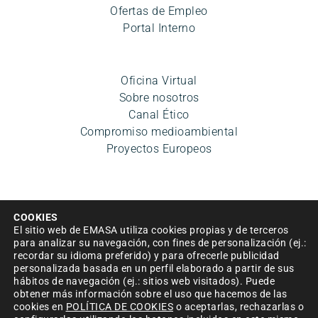
Ofertas de Empleo
Portal Interno
Oficina Virtual
Sobre nosotros
Canal Ético
Compromiso medioambiental
Proyectos Europeos
COOKIES
El sitio web de EMASA utiliza cookies propias y de terceros
para analizar su navegación, con fines de personalización (ej.:
recordar su idioma preferido) y para ofrecerle publicidad
Aviso legal
|
Política de privacidad
|
Condiciones de uso
personalizada basada en un perfil elaborado a partir de sus
hábitos de navegación (ej.: sitios web visitados). Puede
|
Accesibilidad
|
Política de cookies
|
Mapa del sitio
|
obtener más información sobre el uso que hacemos de las
Política de Seguridad de la información
cookies en
POLÍTICA DE COOKIES
o aceptarlas, rechazarlas o