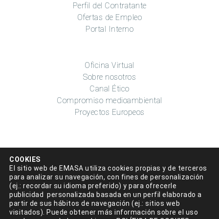
Perfil del Contratante
Ofertas de Empleo
Portal Interno
Oficina Virtual
Sobre nosotros
Canal Ético
Compromiso medioambiental
Proyectos Europeos
COOKIES
El sitio web de EMASA utiliza cookies propias y de terceros
para analizar su navegación, con fines de personalización
(ej.: recordar su idioma preferido) y para ofrecerle
Aviso legal
|
Política de privacidad
|
Condiciones de uso
|
publicidad personalizada basada en un perfil elaborado a
partir de sus hábitos de navegación (ej.: sitios web
Accesibilidad
|
Política de cookies
|
Mapa del sitio
|
visitados). Puede obtener más información sobre el uso
Política de Seguridad de la información