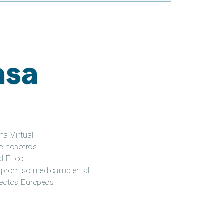
na Virtual
e nosotros
l Ético
promiso medioambiental
ectos Europeos