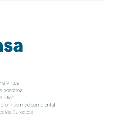
na Virtual
e nosotros
l Ético
promiso medioambiental
ectos Europeos