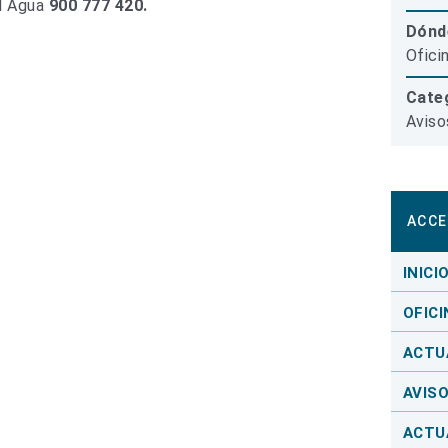
el Agua
900 777 420.
Dónd
Ofici
Categ
Aviso
ACCE
INICI
OFICI
ACTU
AVIS
ACTU