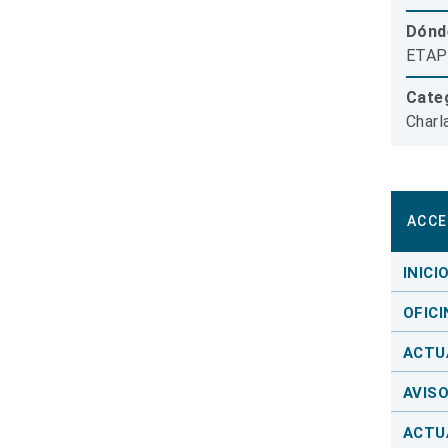
Dónd
ETAP 
Categ
Charl
ACCE
INICI
OFICI
ACTU
AVIS
ACTU