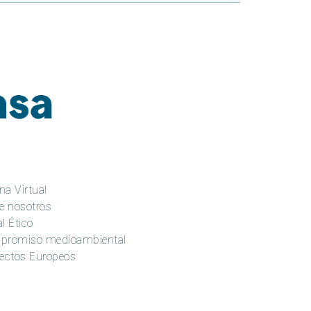
na Virtual
e nosotros
l Ético
promiso medioambiental
ectos Europeos