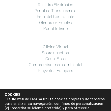
Registro Electrónico
Portal de Transparencia
Perfil del Contratante
Ofertas de Empleo
Portal Interno
Oficina Virtual
Sobre nosotros
Canal Ético
Compromiso medioambiental
Proyectos Europeos
COOKIES
El sitio web de EMASA utiliza cookies propias y de terceros
para analizar su navegación, con fines de personalización
(ej.: recordar su idioma preferido) y para ofrecerle