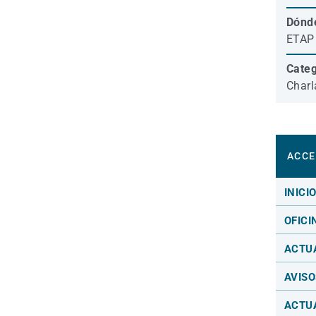
Dónd
ETAP 
Categ
Charl
ACCE
INICI
OFICI
ACTU
AVISO
ACTU