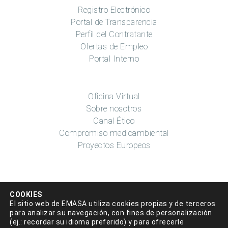
Registro Electrónico
Portal de Transparencia
Perfil del Contratante
Ofertas de Empleo
Portal Interno
Oficina Virtual
Sobre nosotros
Canal Ético
Compromiso medioambiental
Proyectos Europeos
COOKIES
El sitio web de EMASA utiliza cookies propias y de terceros
para analizar su navegación, con fines de personalización
(ej.: recordar su idioma preferido) y para ofrecerle