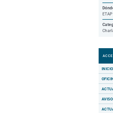
Dónd
ETAP 
Categ
Charl
ACCE
INICI
OFICI
ACTU
AVISO
ACTU