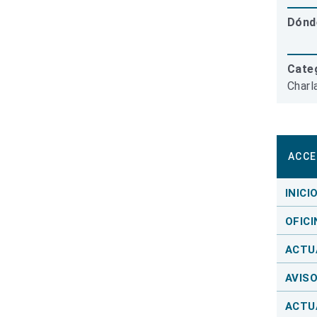
Dónd
Categ
Charl
ACCE
INICI
OFICI
ACTU
AVIS
ACTU