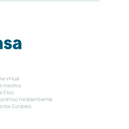
na Virtual
e nosotros
l Ético
promiso medioambiental
ectos Europeos