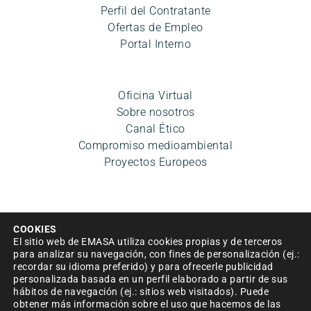
Perfil del Contratante
Ofertas de Empleo
Portal Interno
Oficina Virtual
Sobre nosotros
Canal Ético
Compromiso medioambiental
Proyectos Europeos
COOKIES
El sitio web de EMASA utiliza cookies propias y de terceros
para analizar su navegación, con fines de personalización (ej.:
recordar su idioma preferido) y para ofrecerle publicidad
Aviso legal
|
Política de privacidad
|
Condiciones de uso
personalizada basada en un perfil elaborado a partir de sus
hábitos de navegación (ej.: sitios web visitados). Puede
|
Accesibilidad
|
Política de cookies
|
Mapa del sitio
|
obtener más información sobre el uso que hacemos de las
Política de Seguridad de la información