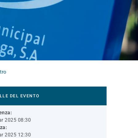
tro
LLE DEL EVENTO
enza:
r 2025 08:30
iza:
r 2025 12:30