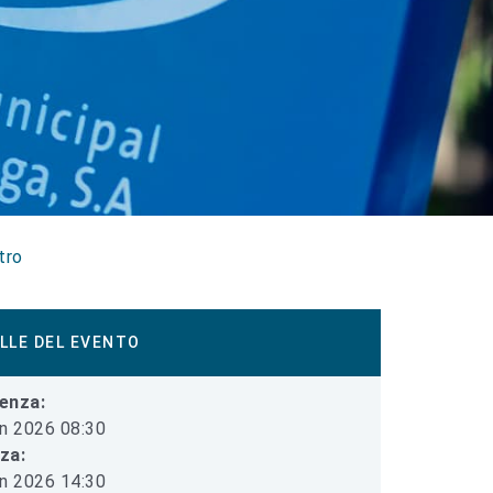
tro
LLE DEL EVENTO
enza:
n 2026 08:30
iza:
n 2026 14:30