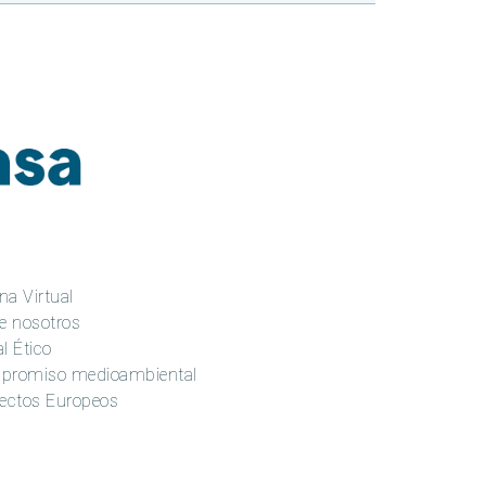
na Virtual
e nosotros
l Ético
promiso medioambiental
ectos Europeos