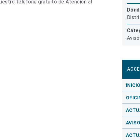
estro teléfono gratuito de Atención al
Dónd
Distr
Categ
Aviso
ACCE
INICI
OFICI
ACTU
AVIS
ACTU