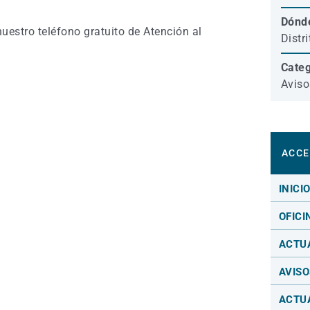
Dónd
estro teléfono gratuito de Atención al
Distr
Categ
Aviso
ACCE
INICI
OFICI
ACTU
AVISO
ACTU