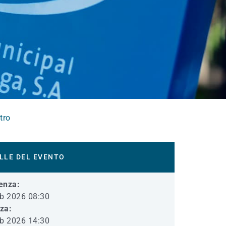
tro
LLE DEL EVENTO
enza:
b 2026 08:30
iza:
b 2026 14:30