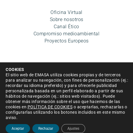
Oficina Virtual
Sobre nosotros
Canal Ético
Compromiso medioambiental
Proyectos Europeos
COOKIES
El sitio web de EMASA utiliza cookies propias y de terceros
para analizar su navegación, con fines de personalización (ej.:
recordar su idioma preferido) y para ofrecerle publicidad
Aviso legal
|
Política de privacidad
|
Condiciones de uso
personalizada basada en un perfil elaborado a partir de sus
hábitos de navegación (ej.: sitios web visitados). Puede
|
Accesibilidad
|
Política de cookies
|
Mapa del sitio
|
obtener más información sobre el uso que hacemos de las
Política de Seguridad de la información
cookies en
POLÍTICA DE COOKIES
o aceptarlas, rechazarlas o
configurarlas utilizando los botones incluidos en este mismo
© Empresa Municipal Aguas de Málaga, S.A. 2024
aviso.
Aceptar
Rechazar
Ajustes