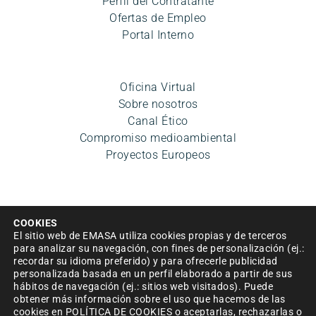
Perfil del Contratante
Ofertas de Empleo
Portal Interno
Oficina Virtual
Sobre nosotros
Canal Ético
Compromiso medioambiental
Proyectos Europeos
COOKIES
El sitio web de EMASA utiliza cookies propias y de terceros
para analizar su navegación, con fines de personalización (ej.:
recordar su idioma preferido) y para ofrecerle publicidad
Aviso legal
|
Política de privacidad
|
Condiciones de uso
personalizada basada en un perfil elaborado a partir de sus
hábitos de navegación (ej.: sitios web visitados). Puede
|
Accesibilidad
|
Política de cookies
|
Mapa del sitio
|
obtener más información sobre el uso que hacemos de las
Política de Seguridad de la información
cookies en
POLÍTICA DE COOKIES
o aceptarlas, rechazarlas o