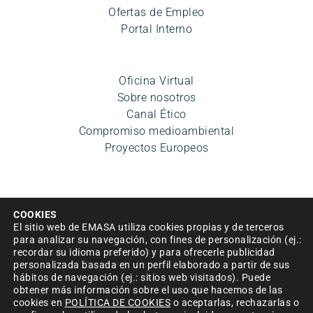
Ofertas de Empleo
Portal Interno
Oficina Virtual
Sobre nosotros
Canal Ético
Compromiso medioambiental
Proyectos Europeos
COOKIES
El sitio web de EMASA utiliza cookies propias y de terceros
para analizar su navegación, con fines de personalización (ej.:
recordar su idioma preferido) y para ofrecerle publicidad
personalizada basada en un perfil elaborado a partir de sus
Aviso legal
|
Política de privacidad
|
Condiciones de uso
hábitos de navegación (ej.: sitios web visitados). Puede
|
Accesibilidad
|
Política de cookies
|
Mapa del sitio
|
obtener más información sobre el uso que hacemos de las
Política de Seguridad de la información
cookies en
POLÍTICA DE COOKIES
o aceptarlas, rechazarlas o