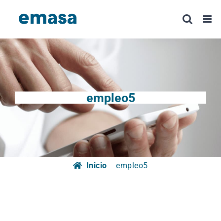
Saltar
al
contenido
empleo5
Inicio
empleo5