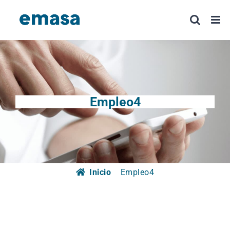
Saltar
al
contenido
Empleo4
Inicio
Empleo4