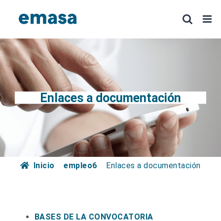
Saltar
al
contenido
Enlaces a documentación
Inicio
empleo6
Enlaces a documentación
BASES DE LA CONVOCATORIA