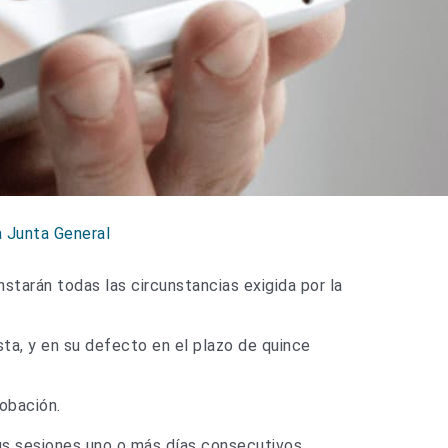
a Junta General
nstarán todas las circunstancias exigida por la
sta, y en su defecto en el plazo de quince
robación.
sus sesiones uno o más días consecutivos.